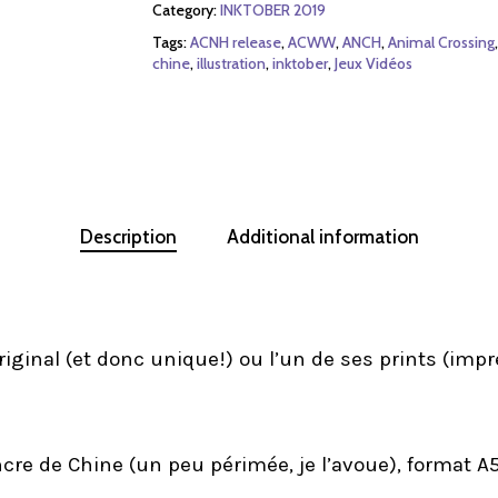
Category:
INKTOBER 2019
Tags:
ACNH release
,
ACWW
,
ANCH
,
Animal Crossing
chine
,
illustration
,
inktober
,
Jeux Vidéos
Description
Additional information
ginal (et donc unique!) ou l’un de ses prints (impre
encre de Chine (un peu périmée, je l’avoue), format 