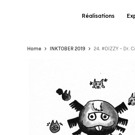
Skip
to
Réalisations
Exp
main
content
Home
INKTOBER 2019
24. #DIZZY – Dr. C