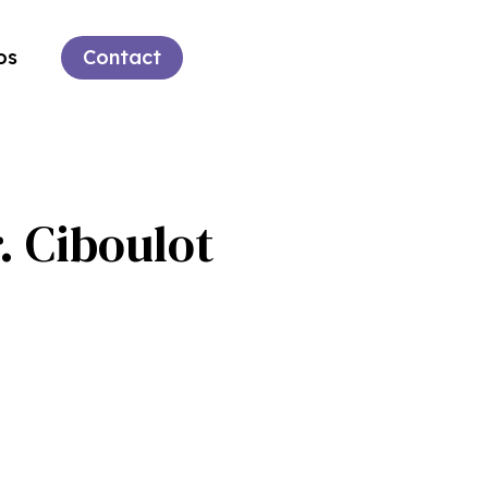
os
Contact
. Ciboulot