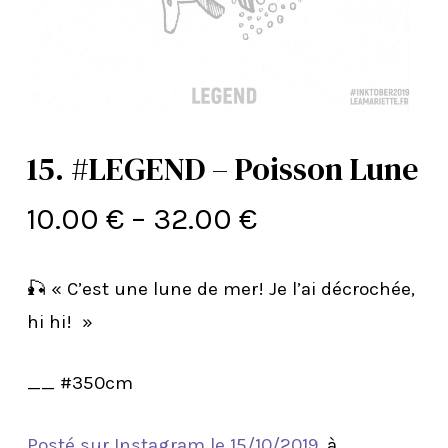
15. #LEGEND – Poisson Lune
10.00
€
–
32.00
€
🎣 « C’est une lune de mer! Je l’ai décrochée,
hi hi! »
__ #350cm
Posté sur Instagram le 15/10/2019
, à