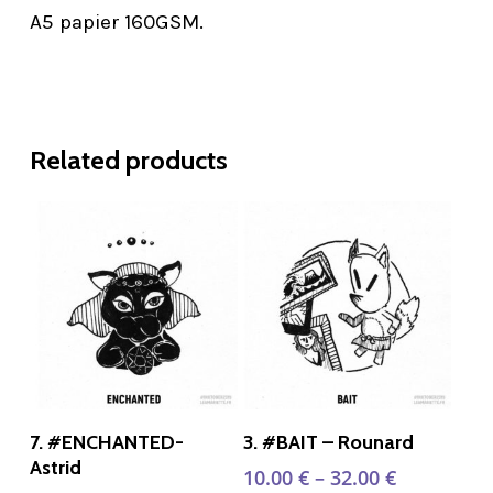
A5 papier 160GSM.
Related products
Select Options
Select Options
7. #ENCHANTED-
3. #BAIT – Rounard
Astrid
10.00
€
–
32.00
€