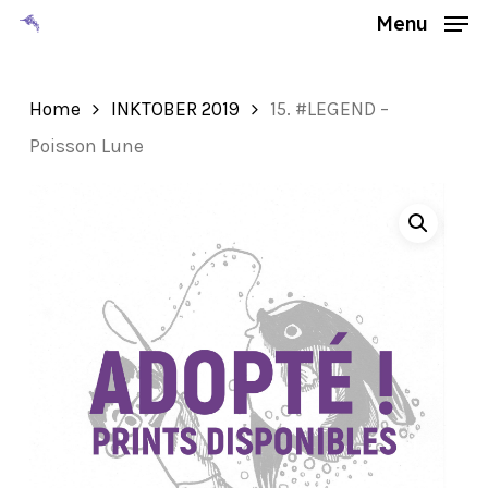
Skip
Menu
to
Close
main
Menu
Home
INKTOBER 2019
15. #LEGEND –
content
Poisson Lune