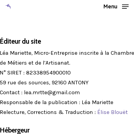
Skip
Menu
to
Close
main
Menu
content
Éditeur du site
Léa Mariette, Micro-Entreprise inscrite à la Chambr
de Métiers et de l’Artisanat.
N° SIRET : 82338954900010
59 rue des sources, 92160 ANTONY
Contact : lea.mrtte@gmail.com
Responsable de la publication : Léa Mariette
Relecture, Corrections & Traduction :
Élise Blouët
Hébergeur